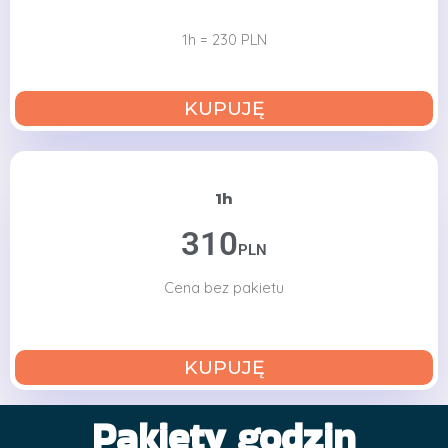
1h = 230 PLN
KUPUJĘ
1h
310
PLN
Cena bez pakietu
KUPUJĘ
Pakiety godzin