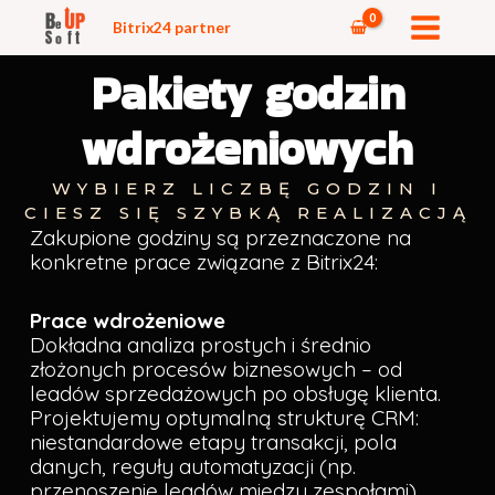
Przejdź
Bitrix24 partner
do
Pakiety godzin
treści
wdrożeniowych
WYBIERZ LICZBĘ GODZIN I
CIESZ SIĘ SZYBKĄ REALIZACJĄ
Zakupione godziny są przeznaczone na
konkretne prace związane z Bitrix24:
Prace wdrożeniowe
Dokładna analiza prostych i średnio
złożonych procesów biznesowych – od
leadów sprzedażowych po obsługę klienta.
Projektujemy optymalną strukturę CRM:
niestandardowe etapy transakcji, pola
danych, reguły automatyzacji (np.
przenoszenie leadów między zespołami).