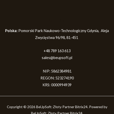
Kontakt
Polska:
Pomorski Park Naukowo-Technologiczny Gdynia, Aleja
Zwycięstwa 96/98, 81-451
+48 789 163 613
sales@beupsoft.pl
NIP: 5862384981
REGON: 523274190
KRS: 0000994939
Copyright © 2026 BeUpSoft: Złoty Partner Bitrix24. Powered by
BeUpSoft: Złoty Partner Bitrix24.