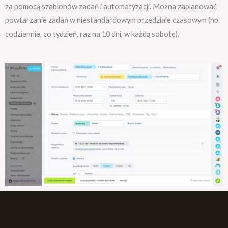
za pomocą szablonów zadań i automatyzacji. Można zaplanować
powtarzanie zadań w niestandardowym przedziale czasowym (np.
codziennie, co tydzień, raz na 10 dni, w każdą sobotę).